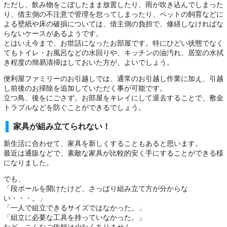
ただし、飲み物をこぼしたまま放置したり、雨が吹き込んでしまった
り、借主側の不注意で管理を怠ってしまったり、ペットの飼育などに
よる壁紙や床の破損については、借主側の負担で、修繕しなければな
らないケースがあるようです。
とはいえ今まで、お世話になったお部屋です。特にひどい状態でなく
てもトイレ・お風呂などの水回りや、キッチンの油汚れ、居室の水拭
き程度の簡易清掃はしておいた方が、よいでしょう。
便利屋ファミリーのお引越しでは、通常のお引越し作業に加え、引越
し前後のお掃除を追加していただく事が可能です。
立つ鳥、後をにごさず。お部屋をキレイにして退去することで、敷金
トラブルなどを防ぐことができるでしょう。
家具が組み立てられない！
新生活に合わせて、家具を新しくすることもあると思います。
最近は通販などで、素敵な家具が比較的安く手にすることができる様
になりました。
でも、
「段ボールを開けたけど、さっぱり組み立て方が分からな
い・・・。」
「一人で組立できるサイズではなかった。」
「組立に必要な工具を持っていなかった。」