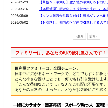
2026/05/23
【草抜き・草刈り】空き地の草刈りをお願い
2026/05/16
【本棚整理】腰が痛くて片付け出来ない。本
2026/05/09
【タンス耐震金具取り付け】婚礼ダンスへ耐
2026/05/02
【お引越し】都内の区間内で引越しするので
‹‹翌月
前月››
ファミリーは、あなたの町の便利屋さんです！
便利屋ファミリーは、全国チェーン。
日本中に広がるネットワークで、どこでもすぐに駆け
どんな小さな困りごとでも、何でもお引き受けします
「こんな些細なことで…」なんてご心配は不要です。
あなたの日常の「困った」…どうぞお気軽にご相談く