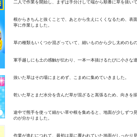
二人で作業を開始し、まずは手分けして端から順番に草を抜い
根からきちんと抜くことで、あとから生えにくくなるため、表
寧に作業しました。
草の種類もいくつか混ざっていて、細いものから少し太めのも
軍手越しにも土の感触が伝わり、一本一本抜けるたびに小さな
抜いた草はその場にまとめず、こまめに集めていきました。
乾いた草とまだ水分を含んだ草が混ざると嵩張るため、向きを
途中で熊手を使って細かい草や根を集めると、地面が少しずつ
のが分かりました。
作業が進むにつれて、最初は草に覆われていた地面がしっかり