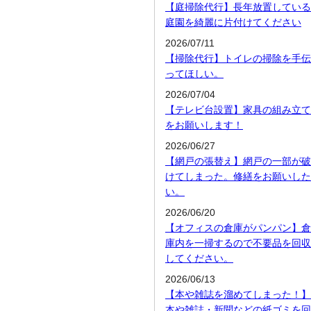
【庭掃除代行】長年放置している
庭園を綺麗に片付けてください
2026/07/11
【掃除代行】トイレの掃除を手伝
ってほしい。
2026/07/04
【テレビ台設置】家具の組み立て
をお願いします！
2026/06/27
【網戸の張替え】網戸の一部が破
けてしまった。修繕をお願いした
い。
2026/06/20
【オフィスの倉庫がパンパン】倉
庫内を一掃するので不要品を回収
してください。
2026/06/13
【本や雑誌を溜めてしまった！】
本や雑誌・新聞などの紙ゴミを回