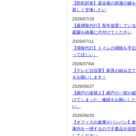
【防犯対策】退去後の部屋の鍵を
新しく交換したい
2026/07/18
【庭掃除代行】長年放置している
庭園を綺麗に片付けてください
2026/07/11
【掃除代行】トイレの掃除を手伝
ってほしい。
2026/07/04
【テレビ台設置】家具の組み立て
をお願いします！
2026/06/27
【網戸の張替え】網戸の一部が破
けてしまった。修繕をお願いした
い。
2026/06/20
【オフィスの倉庫がパンパン】倉
庫内を一掃するので不要品を回収
してください。