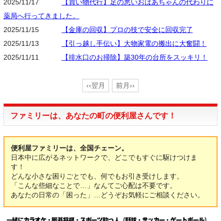
2025/11/17
【買い物代行】足の悪いおばあちゃんの代わりに
薬局へ行ってきました。
2025/11/15
【金庫の回収】プロの技で安全に回収完了
2025/11/13
【引っ越し手伝い】大物家電の搬出に大奮闘！
2025/11/11
【排水口のお掃除】築30年の台所をスッキリ！
‹‹翌月
前月››
ファミリーは、あなたの町の便利屋さんです！
便利屋ファミリーは、全国チェーン。
日本中に広がるネットワークで、どこでもすぐに駆けつけま
す！
どんな小さな困りごとでも、何でもお引き受けします。
「こんな些細なことで…」なんてご心配は不要です。
あなたの日常の「困った」…どうぞお気軽にご相談ください。