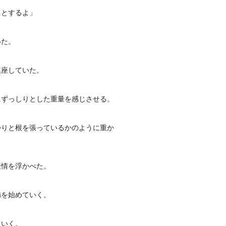
ッとするよ」
いた。
鎮座していた。
にずっしりとした重量を感じさせる。
かりと根を張っているかのように重か
表情を浮かべた。
備を始めていく。
ていく。