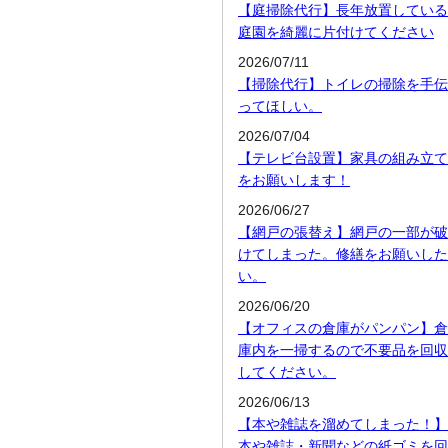
【庭掃除代行】長年放置している
庭園を綺麗に片付けてください
2026/07/11
【掃除代行】トイレの掃除を手伝
ってほしい。
2026/07/04
【テレビ台設置】家具の組み立て
をお願いします！
2026/06/27
【網戸の張替え】網戸の一部が破
けてしまった。修繕をお願いした
い。
2026/06/20
【オフィスの倉庫がパンパン】倉
庫内を一掃するので不要品を回収
してください。
2026/06/13
【本や雑誌を溜めてしまった！】
本や雑誌・新聞などの紙ゴミを回